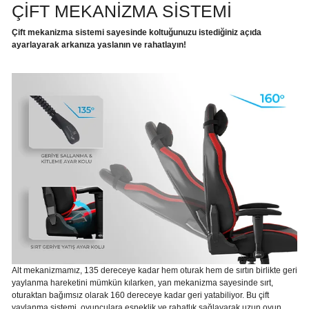
ÇİFT MEKANİZMA SİSTEMİ
Çift mekanizma sistemi sayesinde koltuğunuzu istediğiniz açıda
ayarlayarak arkanıza yaslanın ve rahatlayın!
Alt mekanizmamız, 135 dereceye kadar hem oturak hem de sırtın birlikte geri
yaylanma hareketini mümkün kılarken, yan mekanizma sayesinde sırt,
oturaktan bağımsız olarak 160 dereceye kadar geri yatabiliyor. Bu çift
yaylanma sistemi, oyunculara esneklik ve rahatlık sağlayarak uzun oyun