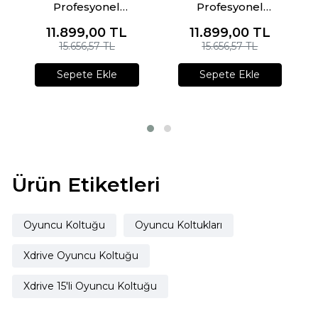
Profesyonel
Profesyonel
Oyuncu Koltuğu
Oyuncu Koltuğu
11.899,00
TL
11.899,00
TL
Mavi/Siyah
Sarı/Siyah
15.656,57 TL
15.656,57 TL
Sepete Ekle
Sepete Ekle
Ürün Etiketleri
Oyuncu Koltuğu
Oyuncu Koltukları
Xdrive Oyuncu Koltuğu
Xdrive 15'li Oyuncu Koltuğu