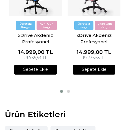
xDrive Akdeniz
xDrive Akdeniz
Profesyonel
Profesyonel
Oyuncu Koltuğu
Oyuncu Koltuğu
14.999,00
TL
14.999,00
TL
Mavi/Siyah
Pembe/Beyaz
19.735,53 TL
19.735,53 TL
Sepete Ekle
Sepete Ekle
Ürün Etiketleri