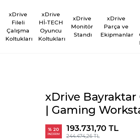
xDrive 
xDrive 
xDrive 
xDrive 
Fileli 
Hİ-TECH 
Monitör 
Parça ve 
Çalışma 
Oyuncu 
Standı
Ekipmanlar
Koltukları
Koltukları
xDrive Bayraktar
| Gaming Workst
193.731,70 TL
% 20
İNDİRİM
244.474,26 TL