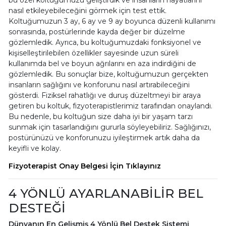
bu özel koltuğumuzu geliştirdik ve insanların hayatlarını
nasıl etkileyebileceğini görmek için test ettik.
Koltuğumuzun 3 ay, 6 ay ve 9 ay boyunca düzenli kullanımı
sonrasında, postürlerinde kayda değer bir düzelme
gözlemledik. Ayrıca, bu koltuğumuzdaki fonksiyonel ve
kişiselleştirilebilen özellikler sayesinde uzun süreli
kullanımda bel ve boyun ağrılarını en aza indirdiğini de
gözlemledik. Bu sonuçlar bize, koltuğumuzun gerçekten
insanların sağlığını ve konforunu nasıl artırabileceğini
gösterdi. Fiziksel rahatlığı ve duruş düzeltmeyi bir araya
getiren bu koltuk, fizyoterapistlerimiz tarafından onaylandı.
Bu nedenle, bu koltuğun size daha iyi bir yaşam tarzı
sunmak için tasarlandığını gururla söyleyebiliriz. Sağlığınızı,
postürünüzü ve konforunuzu iyileştirmek artık daha da
keyifli ve kolay.
Fizyoterapist Onay Belgesi İçin Tıklayınız
4 YÖNLÜ AYARLANABİLİR BEL
DESTEĞİ
Dünyanın En Gelişmiş 4 Yönlü Bel Destek Sistemi