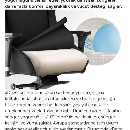
yoğunluğunu temsil eder, yüksek dansiteli süngerler
daha fazla konfor, dayanıklılık ve vücut desteği sağlar.
xDrive, kullanıcıların uzun saatler boyunca çalışma
koltuklarında rahatlıkla oturabilmesi ve herhangi bir ağrı
hissetmeden verimli bir deneyim yaşayabilmesi için
ürünlerinde özenle tasarlanmıştır. Ürünlerimizde kullanılan
sünger yoğunluğu +/- 65 kg/m³ ile belirlenirken, sünger
kalınlığı ve yumuşaklığı, Avrupa standartlarına tam uyum
sağlayacak şekilde titizlikle ayarlanmıştır. Bu sayede xDrive,