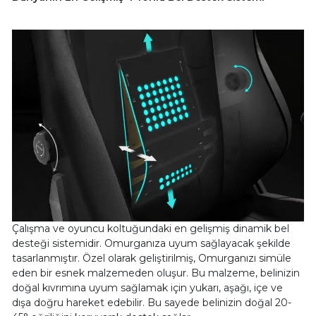
Çalışma ve oyuncu koltuğundaki en gelişmiş dinamik bel
desteği sistemidir. Omurganıza uyum sağlayacak şekilde
tasarlanmıştır. Özel olarak geliştirilmiş, Omurganızı simüle
eden bir esnek malzemeden oluşur. Bu malzeme, belinizin
doğal kıvrımına uyum sağlamak için yukarı, aşağı, içe ve
dışa doğru hareket edebilir. Bu sayede belinizin doğal 20-