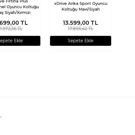
ve Fırtına Plus
xDrive Anka Sport Oyuncu
nel Oyuncu Koltuğu
Koltuğu Mavi/Siyah
ş Siyah/Kırmızı
.699,00
TL
13.599,00
TL
1.972,36 TL
17.893,42 TL
epete Ekle
Sepete Ekle
.