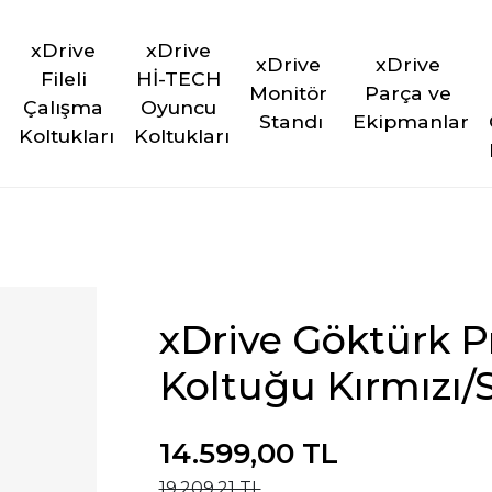
xDrive 
xDrive 
xDrive 
xDrive 
Fileli 
Hİ-TECH 
Monitör 
Parça ve 
Çalışma 
Oyuncu 
Standı
Ekipmanlar
Koltukları
Koltukları
xDrive Göktürk 
Koltuğu Kırmızı/
14.599,00 TL
19.209,21 TL