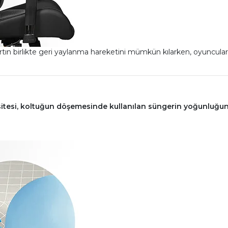
n birlikte geri yaylanma hareketini mümkün kılarken, oyunculara 
esi, koltuğun döşemesinde kullanılan süngerin yoğunluğunu 