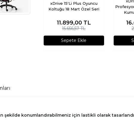
xDri
xDrive 15'Li Plus Oyuncu
Profesyo
Koltuğu 18 Mart Özel Seri
Kuma
11.899,00
TL
16
15.656,57 TL
2
Sepete Ekle
S
ları
n şekilde konumlandırabilmeniz için lastikli olarak tasarlandı