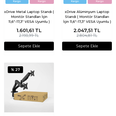
xDrive Metal Laptop Standı (
xDrive Alüminyum Laptop
Monitör Standları İçin
Standı ( Monitör Standları
11,6"-17,3" VESA Uyumlu )
İçin 11,6"-17,3" VESA Uyumlu )
1.601,61
TL
2.047,51
TL
2.193,99 TL
2.804,81 TL
Sepete Ekle
Sepete Ekle
% 27