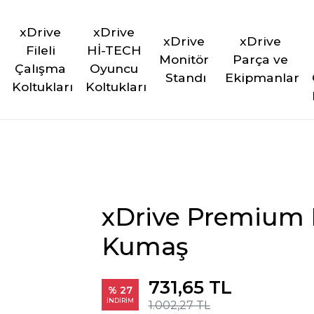
xDrive 
xDrive 
xDrive 
xDrive 
Fileli 
Hİ-TECH 
Monitör 
Parça ve 
Çalışma 
Oyuncu 
Standı
Ekipmanlar
Koltukları
Koltukları
xDrive Premium B
Kumaş
731,65 TL
% 27
İNDİRİM
1.002,27 TL