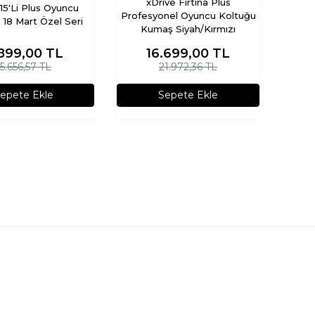
xDrive Fırtına Plus
 15'Li Plus Oyuncu
Profesyonel Oyuncu Koltuğu
 18 Mart Özel Seri
Kumaş Siyah/Kırmızı
.899,00
TL
16.699,00
TL
15.656,57 TL
21.972,36 TL
epete Ekle
Sepete Ekle