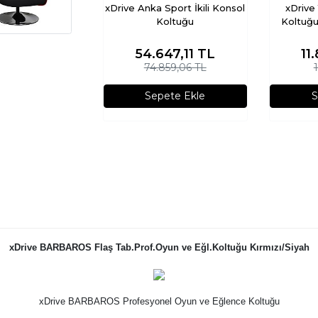
xDrive Anka Sport İkili Konsol
xDrive
Koltuğu
Koltuğu
54.647,11
TL
11
74.859,06 TL
Sepete Ekle
S
xDrive BARBAROS Flaş Tab.Prof.Oyun ve Eğl.Koltuğu Kırmızı/Siyah
xDrive BARBAROS Profesyonel Oyun ve Eğlence Koltuğu